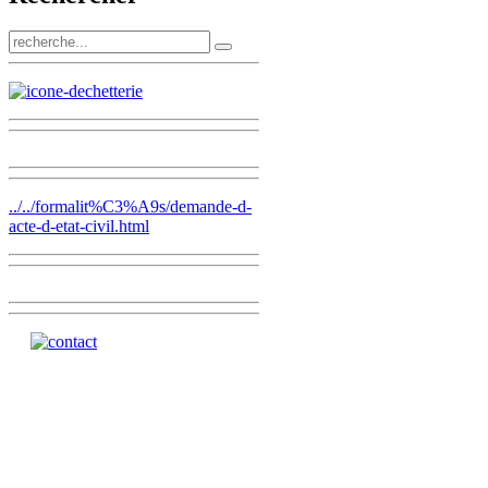
../../formalit%C3%A9s/demande-d-
acte-d-etat-civil.html