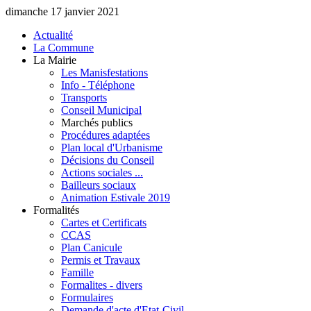
dimanche 17 janvier 2021
Actualité
La Commune
La Mairie
Les Manisfestations
Info - Téléphone
Transports
Conseil Municipal
Marchés publics
Procédures adaptées
Plan local d'Urbanisme
Décisions du Conseil
Actions sociales ...
Bailleurs sociaux
Animation Estivale 2019
Formalités
Cartes et Certificats
CCAS
Plan Canicule
Permis et Travaux
Famille
Formalites - divers
Formulaires
Demande d'acte d'Etat-Civil