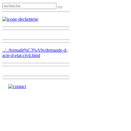
../../formalit%C3%A9s/demande-d-
acte-d-etat-civil.html