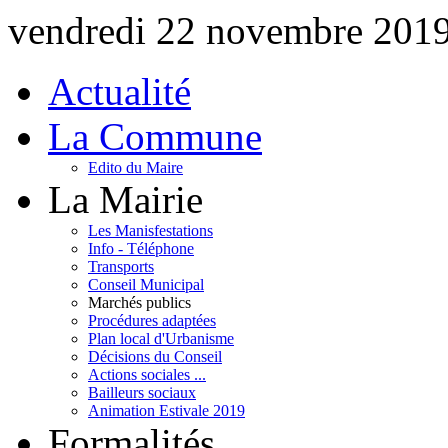
vendredi 22 novembre 201
Actualité
La Commune
Edito du Maire
La Mairie
Les Manisfestations
Info - Téléphone
Transports
Conseil Municipal
Marchés publics
Procédures adaptées
Plan local d'Urbanisme
Décisions du Conseil
Actions sociales ...
Bailleurs sociaux
Animation Estivale 2019
Formalités