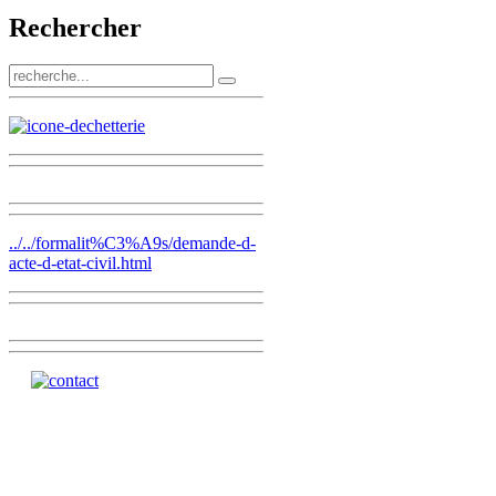
Rechercher
../../formalit%C3%A9s/demande-d-
acte-d-etat-civil.html