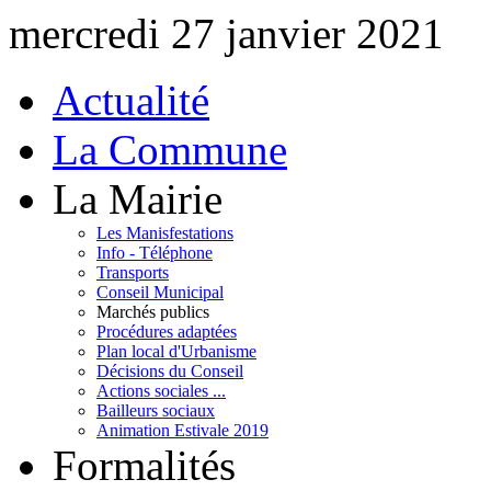
mercredi 27 janvier 2021
Actualité
La Commune
La Mairie
Les Manisfestations
Info - Téléphone
Transports
Conseil Municipal
Marchés publics
Procédures adaptées
Plan local d'Urbanisme
Décisions du Conseil
Actions sociales ...
Bailleurs sociaux
Animation Estivale 2019
Formalités