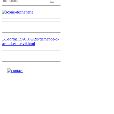
../../formalit%C3%A9s/demande-d-
acte-d-etat-civil.html