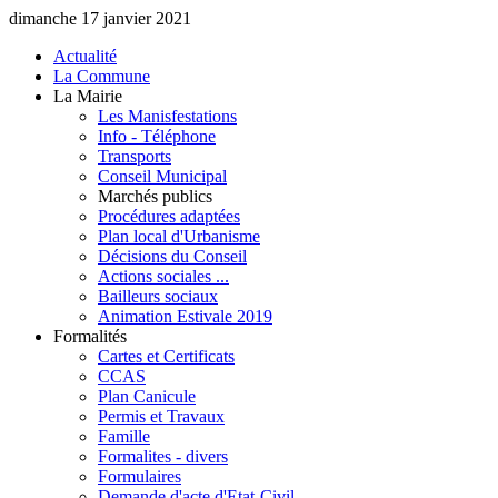
dimanche 17 janvier 2021
Actualité
La Commune
La Mairie
Les Manisfestations
Info - Téléphone
Transports
Conseil Municipal
Marchés publics
Procédures adaptées
Plan local d'Urbanisme
Décisions du Conseil
Actions sociales ...
Bailleurs sociaux
Animation Estivale 2019
Formalités
Cartes et Certificats
CCAS
Plan Canicule
Permis et Travaux
Famille
Formalites - divers
Formulaires
Demande d'acte d'Etat-Civil