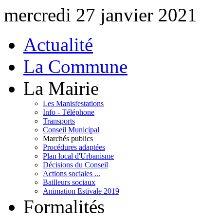
mercredi 27 janvier 2021
Actualité
La Commune
La Mairie
Les Manisfestations
Info - Téléphone
Transports
Conseil Municipal
Marchés publics
Procédures adaptées
Plan local d'Urbanisme
Décisions du Conseil
Actions sociales ...
Bailleurs sociaux
Animation Estivale 2019
Formalités