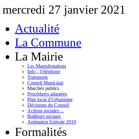
mercredi 27 janvier 2021
Actualité
La Commune
La Mairie
Les Manisfestations
Info - Téléphone
Transports
Conseil Municipal
Marchés publics
Procédures adaptées
Plan local d'Urbanisme
Décisions du Conseil
Actions sociales ...
Bailleurs sociaux
Animation Estivale 2019
Formalités