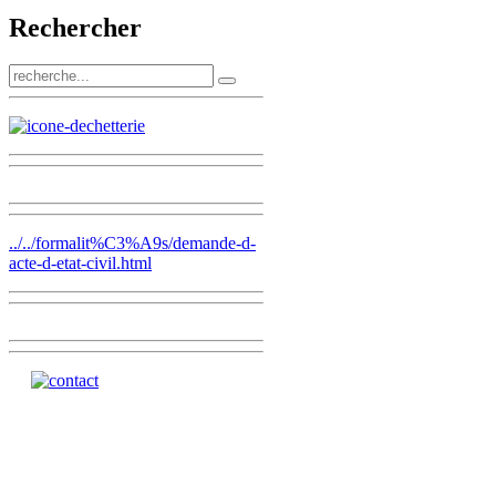
Rechercher
../../formalit%C3%A9s/demande-d-
acte-d-etat-civil.html