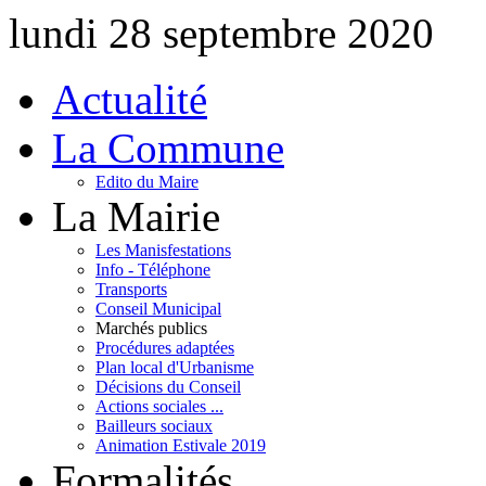
lundi 28 septembre 2020
Actualité
La Commune
Edito du Maire
La Mairie
Les Manisfestations
Info - Téléphone
Transports
Conseil Municipal
Marchés publics
Procédures adaptées
Plan local d'Urbanisme
Décisions du Conseil
Actions sociales ...
Bailleurs sociaux
Animation Estivale 2019
Formalités