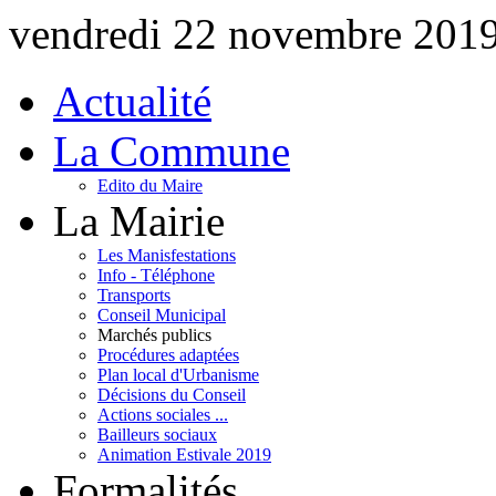
vendredi 22 novembre 201
Actualité
La Commune
Edito du Maire
La Mairie
Les Manisfestations
Info - Téléphone
Transports
Conseil Municipal
Marchés publics
Procédures adaptées
Plan local d'Urbanisme
Décisions du Conseil
Actions sociales ...
Bailleurs sociaux
Animation Estivale 2019
Formalités