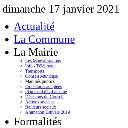
dimanche 17 janvier 2021
Actualité
La Commune
La Mairie
Les Manisfestations
Info - Téléphone
Transports
Conseil Municipal
Marchés publics
Procédures adaptées
Plan local d'Urbanisme
Décisions du Conseil
Actions sociales ...
Bailleurs sociaux
Animation Estivale 2019
Formalités