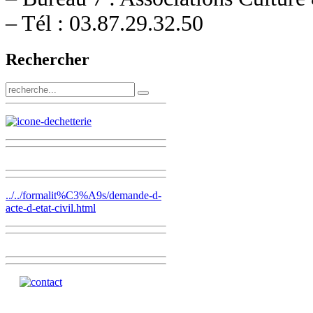
– Tél : 03.87.29.32.50
Rechercher
../../formalit%C3%A9s/demande-d-
acte-d-etat-civil.html