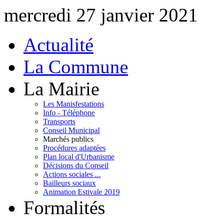
mercredi 27 janvier 2021
Actualité
La Commune
La Mairie
Les Manisfestations
Info - Téléphone
Transports
Conseil Municipal
Marchés publics
Procédures adaptées
Plan local d'Urbanisme
Décisions du Conseil
Actions sociales ...
Bailleurs sociaux
Animation Estivale 2019
Formalités