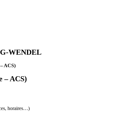
IRING-WENDEL
e – ACS)
ue – ACS)
ces, horaires…)