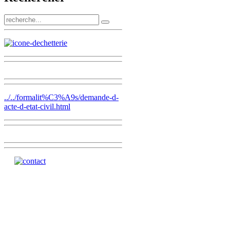
../../formalit%C3%A9s/demande-d-
acte-d-etat-civil.html