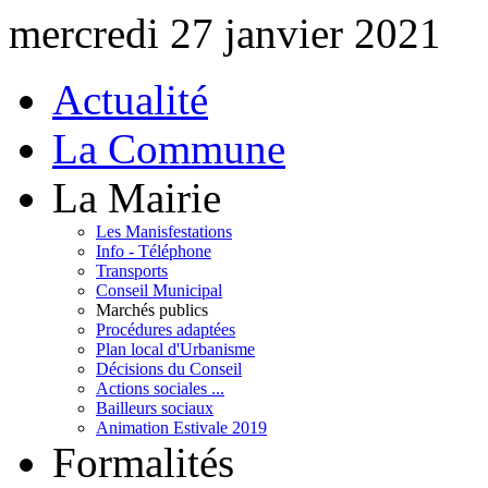
mercredi 27 janvier 2021
Actualité
La Commune
La Mairie
Les Manisfestations
Info - Téléphone
Transports
Conseil Municipal
Marchés publics
Procédures adaptées
Plan local d'Urbanisme
Décisions du Conseil
Actions sociales ...
Bailleurs sociaux
Animation Estivale 2019
Formalités