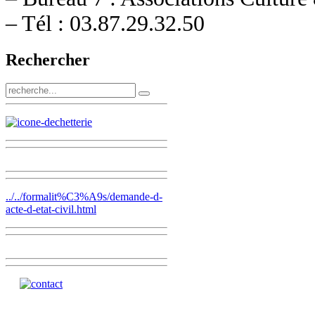
– Tél : 03.87.29.32.50
Rechercher
../../formalit%C3%A9s/demande-d-
acte-d-etat-civil.html