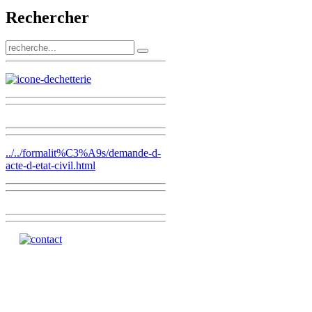
Rechercher
../../formalit%C3%A9s/demande-d-
acte-d-etat-civil.html