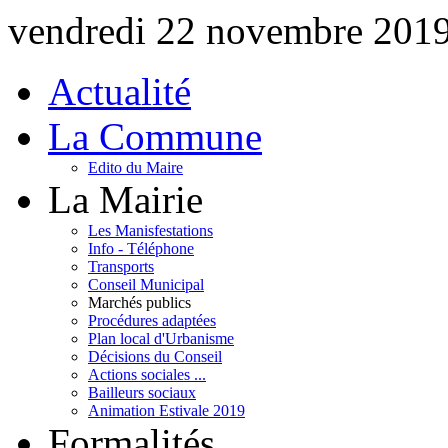
vendredi 22 novembre 201
Actualité
La Commune
Edito du Maire
La Mairie
Les Manisfestations
Info - Téléphone
Transports
Conseil Municipal
Marchés publics
Procédures adaptées
Plan local d'Urbanisme
Décisions du Conseil
Actions sociales ...
Bailleurs sociaux
Animation Estivale 2019
Formalités