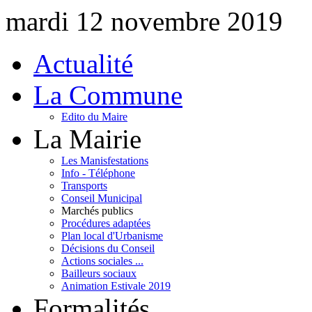
mardi 12 novembre 2019
Actualité
La Commune
Edito du Maire
La Mairie
Les Manisfestations
Info - Téléphone
Transports
Conseil Municipal
Marchés publics
Procédures adaptées
Plan local d'Urbanisme
Décisions du Conseil
Actions sociales ...
Bailleurs sociaux
Animation Estivale 2019
Formalités