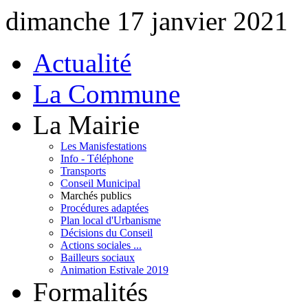
dimanche 17 janvier 2021
Actualité
La Commune
La Mairie
Les Manisfestations
Info - Téléphone
Transports
Conseil Municipal
Marchés publics
Procédures adaptées
Plan local d'Urbanisme
Décisions du Conseil
Actions sociales ...
Bailleurs sociaux
Animation Estivale 2019
Formalités