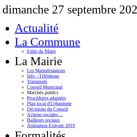
dimanche 27 septembre 20
Actualité
La Commune
Edito du Maire
La Mairie
Les Manisfestations
Info - Téléphone
Transports
Conseil Municipal
Marchés publics
Procédures adaptées
Plan local d'Urbanisme
Décisions du Conseil
Actions sociales ...
Bailleurs sociaux
Animation Estivale 2019
Formalités