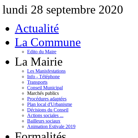
lundi 28 septembre 2020
Actualité
La Commune
Edito du Maire
La Mairie
Les Manisfestations
Info - Téléphone
Transports
Conseil Municipal
Marchés publics
Procédures adaptées
Plan local d'Urbanisme
Décisions du Conseil
Actions sociales ...
Bailleurs sociaux
Animation Estivale 2019
Formalités