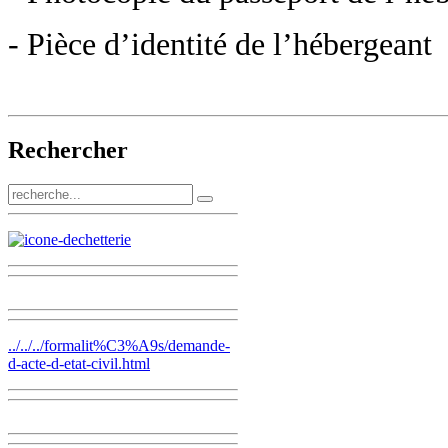
- Pièce d’identité de l’hébergeant
Rechercher
../../../formalit%C3%A9s/demande-
d-acte-d-etat-civil.html