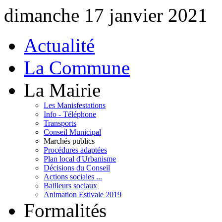
dimanche 17 janvier 2021
Actualité
La Commune
La Mairie
Les Manisfestations
Info - Téléphone
Transports
Conseil Municipal
Marchés publics
Procédures adaptées
Plan local d'Urbanisme
Décisions du Conseil
Actions sociales ...
Bailleurs sociaux
Animation Estivale 2019
Formalités