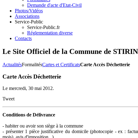
Demande d'acte d'Etat-Civil
Photos/Vidéos
Associations
Service-Public
Service-Public.fr
Réglementation diverse
Contacts
Le Site Officiel de la Commune de ST
Actualités
Formalités
Cartes et Certificats
Carte Accès Déchetterie
Carte Accès Déchetterie
Le mercredi, 30 mai 2012.
Tweet
Conditions de Délivrance
- habiter ou avoir son siège à la commune
- présenter 1 pièce justificative du domicile (photocopie - ex : factu
mois), avis d'imposition...)