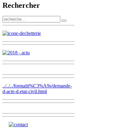
Rechercher
../../../formalit%C3%A9s/demande-
d-acte-d-etat-civil.html