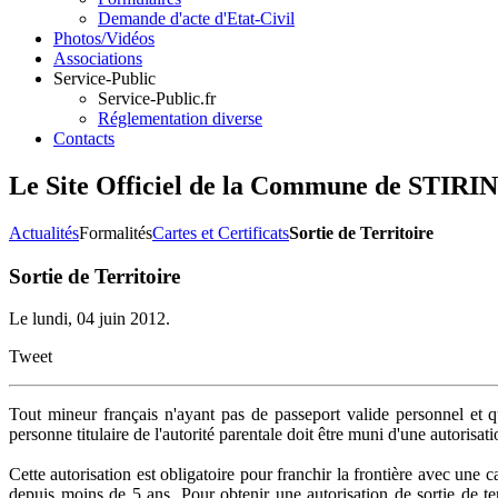
Demande d'acte d'Etat-Civil
Photos/Vidéos
Associations
Service-Public
Service-Public.fr
Réglementation diverse
Contacts
Le Site Officiel de la Commune de ST
Actualités
Formalités
Cartes et Certificats
Sortie de Territoire
Sortie de Territoire
Le lundi, 04 juin 2012.
Tweet
Tout mineur français n'ayant pas de passeport valide personnel et q
personne titulaire de l'autorité parentale doit être muni d'une autorisatio
Cette autorisation est obligatoire pour franchir la frontière avec une c
depuis moins de 5 ans. Pour obtenir une autorisation de sortie de terr