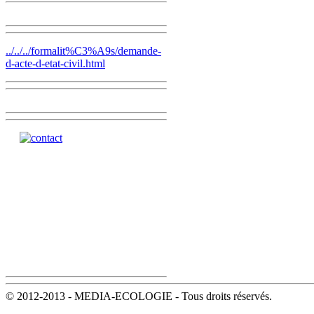
../../../formalit%C3%A9s/demande-
d-acte-d-etat-civil.html
© 2012-2013 - MEDIA-ECOLOGIE - Tous droits réservés.