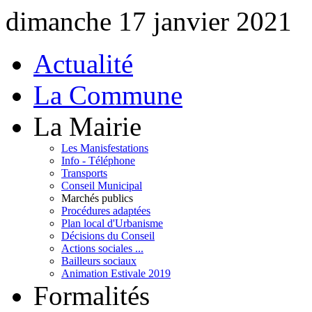
dimanche 17 janvier 2021
Actualité
La Commune
La Mairie
Les Manisfestations
Info - Téléphone
Transports
Conseil Municipal
Marchés publics
Procédures adaptées
Plan local d'Urbanisme
Décisions du Conseil
Actions sociales ...
Bailleurs sociaux
Animation Estivale 2019
Formalités