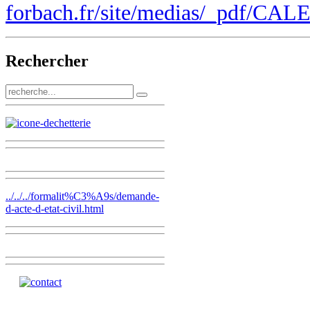
forbach.fr/site/medias/_pdf/CA
Rechercher
../../../formalit%C3%A9s/demande-
d-acte-d-etat-civil.html