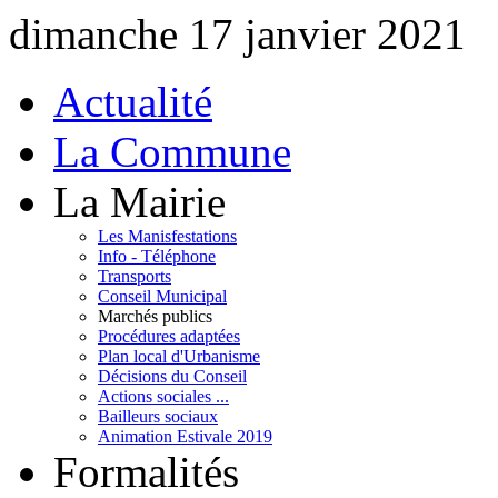
dimanche 17 janvier 2021
Actualité
La Commune
La Mairie
Les Manisfestations
Info - Téléphone
Transports
Conseil Municipal
Marchés publics
Procédures adaptées
Plan local d'Urbanisme
Décisions du Conseil
Actions sociales ...
Bailleurs sociaux
Animation Estivale 2019
Formalités