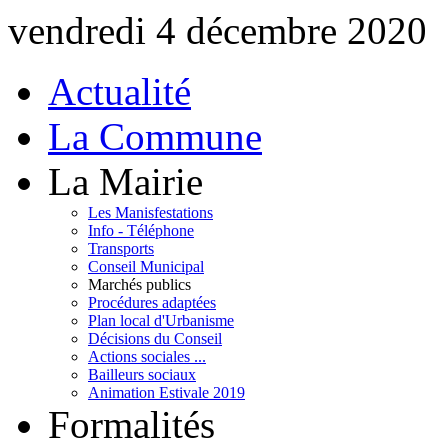
vendredi 4 décembre 2020
Actualité
La Commune
La Mairie
Les Manisfestations
Info - Téléphone
Transports
Conseil Municipal
Marchés publics
Procédures adaptées
Plan local d'Urbanisme
Décisions du Conseil
Actions sociales ...
Bailleurs sociaux
Animation Estivale 2019
Formalités