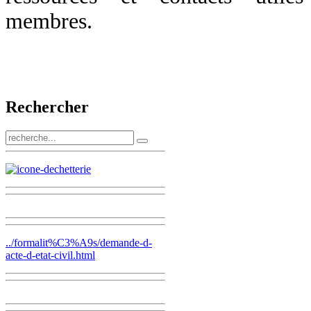
membres.
Rechercher
../formalit%C3%A9s/demande-d-
acte-d-etat-civil.html