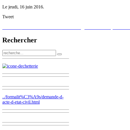
Le jeudi, 16 juin 2016.
Tweet
Demande d’acte d’état-civil en ligne ... c'est par ici ..
Rechercher
../formalit%C3%A9s/demande-d-
acte-d-etat-civil.html