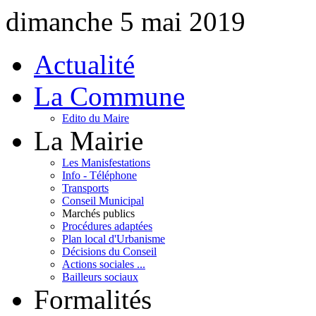
dimanche 5 mai 2019
Actualité
La Commune
Edito du Maire
La Mairie
Les Manisfestations
Info - Téléphone
Transports
Conseil Municipal
Marchés publics
Procédures adaptées
Plan local d'Urbanisme
Décisions du Conseil
Actions sociales ...
Bailleurs sociaux
Formalités