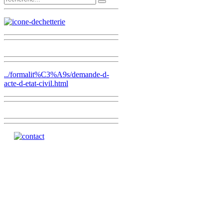
../formalit%C3%A9s/demande-d-
acte-d-etat-civil.html